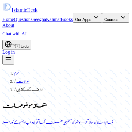
Islamic
Desk
Home
Questions
Seegha
Kalimat
Books
Our Apps
Courses
About
Chat with AI
🇵🇰
Urdu
Log in
ہوم
سوالات
/
اجوف کسے کہتے ہیں
/
متعلقہ موضوعات
تمام اسلامی سوالات
نحو — موضوعی صفحہ
غیر منصرف کلمات
نحو کی دنیا ایپ
نحو کے کورسز