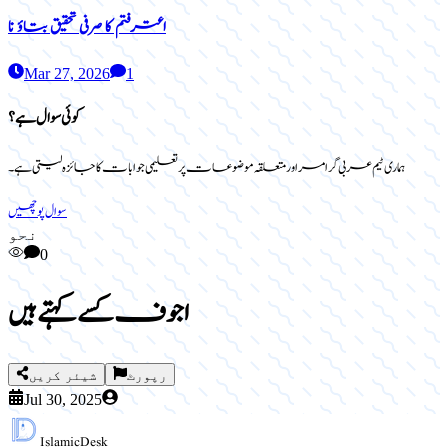
اعترفتم کا صرفی تحقیق بتاؤ نا
Mar 27, 2026
1
کوئی سوال ہے؟
ہماری ٹیم عربی گرامر اور متعلقہ موضوعات پر تعلیمی جوابات کا جائزہ لیتی ہے۔
سوال پوچھیں
نحو
0
اجوف کسے کہتے ہیں
رپورٹ
شیئر کریں
Jul 30, 2025
Islamic
Desk