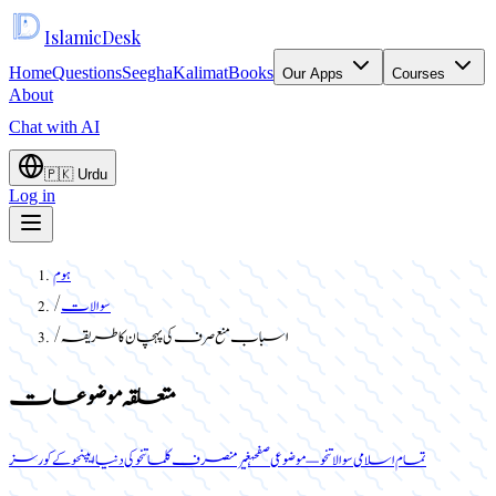
Islamic
Desk
Home
Questions
Seegha
Kalimat
Books
Our Apps
Courses
About
Chat with AI
🇵🇰
Urdu
Log in
ہوم
سوالات
/
اسباب منع صرف کی پہچان کا طریقہ
/
متعلقہ موضوعات
تمام اسلامی سوالات
نحو — موضوعی صفحہ
غیر منصرف کلمات
نحو کی دنیا ایپ
نحو کے کورسز