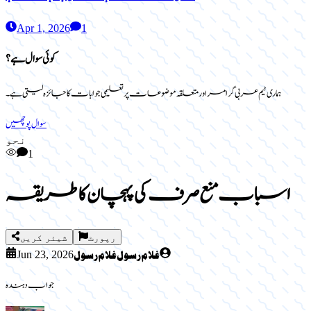
Apr 1, 2026
1
کوئی سوال ہے؟
ہماری ٹیم عربی گرامر اور متعلقہ موضوعات پر تعلیمی جوابات کا جائزہ لیتی ہے۔
سوال پوچھیں
نحو
1
اسباب منع صرف کی پہچان کا طریقہ
رپورٹ
شیئر کریں
غلام رسول غلام رسول
Jun 23, 2026
جواب دہندہ