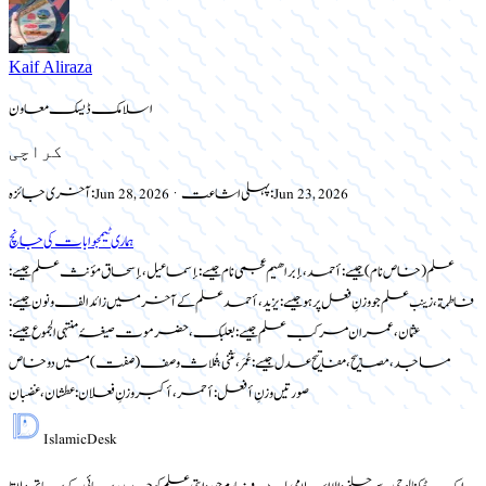
Kaif Aliraza
اسلامک ڈیسک معاون
کراچی
Jun 23, 2026
پہلی اشاعت:
·
Jun 28, 2026
آخری جائزہ:
ہماری ٹیم
جوابات کی جانچ
علم (خاص نام) جیسے: أحمد، إبراهيم عجمی نام جیسے: إسماعيل، إسحاق مؤنث علم جیسے:
فاطمة، زينب علم جو وزنِ فعل پر ہو جیسے: يزيد، أحمد علم کے آخر میں زائد الف و نون جیسے:
عثمان، عمران مرکب علم جیسے: بعلبك، حضرموت صیغۂ منتہی الجموع جیسے:
مساجد، مصابيح، مفاتيح عدل جیسے: عُمَر، مَثنى، ثُلاث وصف (صفت) میں دو خاص
صورتیں وزنِ أفعل: أحمر، أكبر وزنِ فعلان: عطشان، غضبان
Islamic
Desk