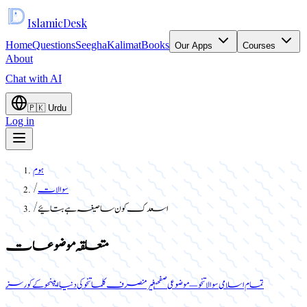
Islamic
Desk
Home
Questions
Seegha
Kalimat
Books
Our Apps
Courses
About
Chat with AI
🇵🇰
Urdu
Log in
ہوم
سوالات
/
اسعدک کون سا صیغہ ہے بتائیے
/
متعلقہ موضوعات
تمام اسلامی سوالات
نحو — موضوعی صفحہ
غیر منصرف کلمات
نحو کی دنیا ایپ
نحو کے کورسز