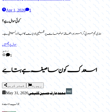
Apr 1, 2026
1
کوئی سوال ہے؟
ہماری ٹیم عربی گرامر اور متعلقہ موضوعات پر تعلیمی جوابات کا جائزہ لیتی ہے۔
سوال پوچھیں
نحو
1
اسعدک کون سا صیغہ ہے بتائیے
رپورٹ
شیئر کریں
May 31, 2026
جواب دہندہ