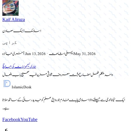
Kaif Aliraza
اسلامک ڈیسک معاون
کراچی
May 31, 2026
پہلی اشاعت:
·
Jun 13, 2026
آخری جائزہ:
ہماری ٹیم
جوابات کی جانچ
واحد متکلم فعل مضارع مثبت معروف ثلاثی مزید فیہ صحیح باب افعال
Islamic
Desk
ایک ٹیکنالوجی سے چلنے والا اسلامی پلیٹ فارم جو روایتی علم کو جدید رسائی کے ساتھ ملاتا
ہے۔
Facebook
YouTube