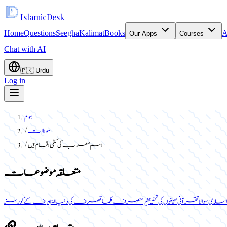
Islamic
Desk
Home
Questions
Seegha
Kalimat
Books
A
Our Apps
Courses
Chat with AI
🇵🇰
Urdu
Log in
ہوم
سوالات
/
اسم معرب کی کتنی اقسام ہیں
/
متعلقہ موضوعات
اسلامی سوالات
قرآنی صیغوں کی تحقیق
غیر منصرف کلمات
صرف کی دنیا ایپ
صرف کے کورسز