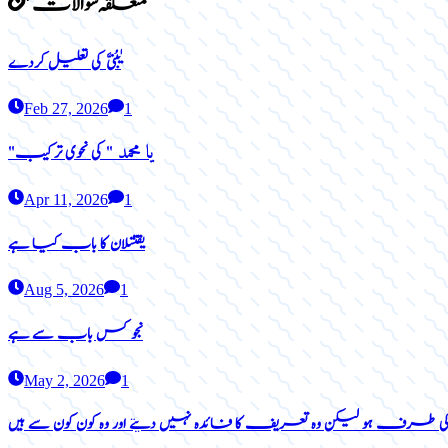
متعلقہ سوالات
یٰبُنیَّ کی تعلیل کردے
Feb 27, 2026
1
یا محمد
"
"
کی نحوی ترکیب
Apr 11, 2026
1
یقتتلان کا باب کیا ہے
Aug 5, 2026
1
نجو کس باب سے ہے
May 2, 2026
1
کی طرف ہو لیکن وہ تعریف کا فائدہ نہیں دیتے اور وہ کون کون سے ہیں