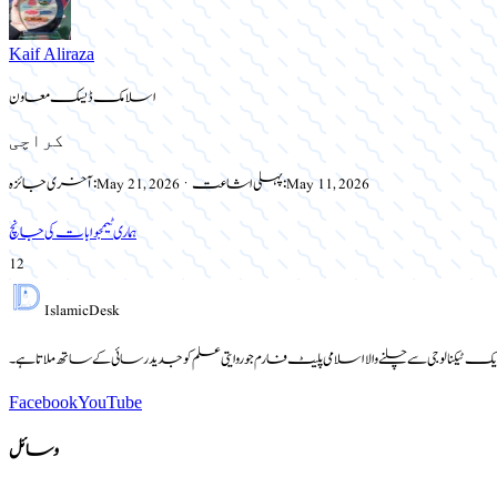
Kaif Aliraza
اسلامک ڈیسک معاون
کراچی
May 11, 2026
پہلی اشاعت:
·
May 21, 2026
آخری جائزہ:
ہماری ٹیم
جوابات کی جانچ
12
Islamic
Desk
یک ٹیکنالوجی سے چلنے والا اسلامی پلیٹ فارم جو روایتی علم کو جدید رسائی کے ساتھ ملاتا ہے۔
Facebook
YouTube
وسائل