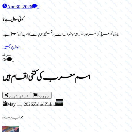
Apr 30, 2026
1
کوئی سوال ہے؟
ہماری ٹیم عربی گرامر اور متعلقہ موضوعات پر تعلیمی جوابات کا جائزہ لیتی ہے۔
سوال پوچھیں
صرف
1
اسم معرب کی کتنی اقسام ہیں
رپورٹ
شیئر کریں
Zahid Zahid
May 11, 2026
جواب دہندہ