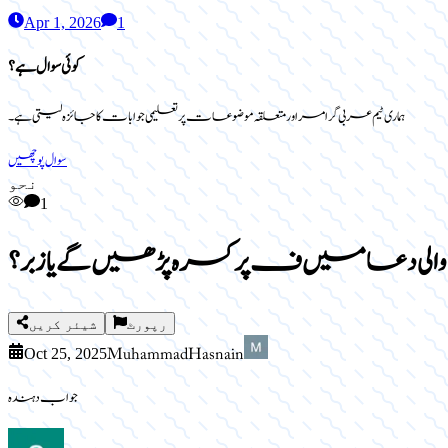
Apr 1, 2026
1
کوئی سوال ہے؟
ہماری ٹیم عربی گرامر اور متعلقہ موضوعات پر تعلیمی جوابات کا جائزہ لیتی ہے۔
سوال پوچھیں
نحو
1
الی دعا میں ف پر کسرہ پڑھیں گے یا زبر؟
رپورٹ
شیئر کریں
Muhammad Hasnain
Oct 25, 2025
جواب دہندہ