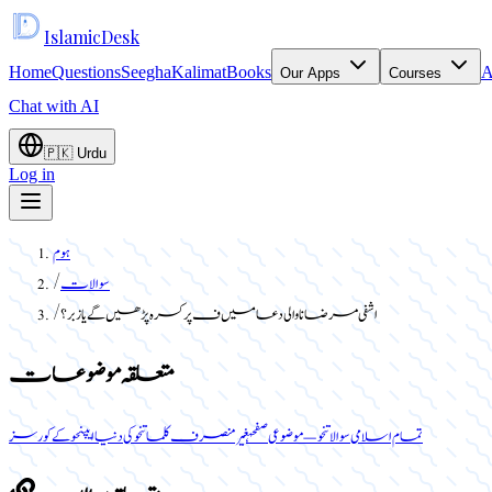
Islamic
Desk
Home
Questions
Seegha
Kalimat
Books
A
Our Apps
Courses
Chat with AI
🇵🇰
Urdu
Log in
ہوم
سوالات
/
اشفی مرضانا والی دعا میں ف پر کسرہ پڑھیں گے یا زبر؟
/
متعلقہ موضوعات
تمام اسلامی سوالات
نحو — موضوعی صفحہ
غیر منصرف کلمات
نحو کی دنیا ایپ
نحو کے کورسز