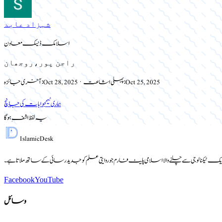
شہزاد عابد
اسلامک ڈیسک معاون
راجن پور،روجھان
Oct 25, 2025
پہلی اشاعت:
·
Oct 28, 2025
آخری جائزہ:
ہماری ٹیم
جوابات کی جانچ
یہ لفظ اشفِ ہوگا
Islamic
Desk
یک ٹیکنالوجی سے چلنے والا اسلامی پلیٹ فارم جو روایتی علم کو جدید رسائی کے ساتھ ملاتا ہے۔
Facebook
YouTube
وسائل