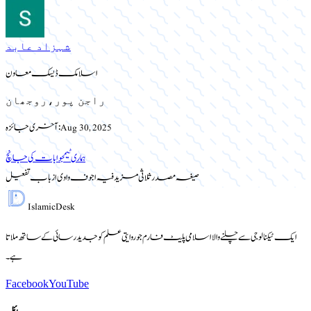
شہزاد عابد
اسلامک ڈیسک معاون
راجن پور،روجھان
Aug 30, 2025
آخری جائزہ:
ہماری ٹیم
جوابات کی جانچ
صیغہ مصدر ثلاثی مزید فیہ اجوف واوی از باب تفعیل
Islamic
Desk
ایک ٹیکنالوجی سے چلنے والا اسلامی پلیٹ فارم جو روایتی علم کو جدید رسائی کے ساتھ ملاتا
ہے۔
Facebook
YouTube