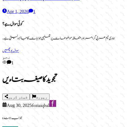
Apr 1, 2026
1
کوئی سوال ہے؟
ہماری ٹیم عربی گرامر اور متعلقہ موضوعات پر تعلیمی جوابات کا جائزہ لیتی ہے۔
سوال پوچھیں
نحو
1
تجوید کا صیغہ بتاءیں
رپورٹ
شیئر کریں
fozia iqbal
Aug 30, 2025
جواب دہندہ