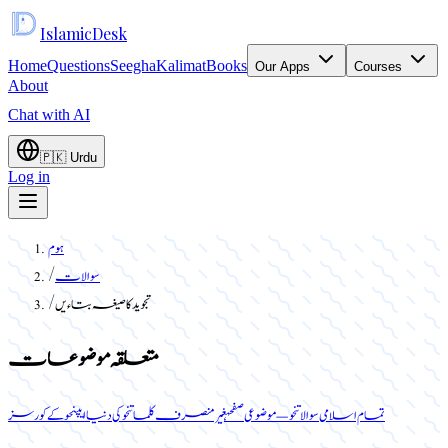
Islamic
Desk
Home
Questions
Seegha
Kalimat
Books
Our Apps
Courses
About
Chat with AI
🇵🇰
Urdu
Log in
ہوم
سوالات
/
تجوید کا صیغہ بتاءیں
/
متعلقہ موضوعات
تمام اسلامی سوالات
نحو — موضوعی صفحہ
غیر منصرف کلمات
نحو کی دنیا ایپ
نحو کے کورسز