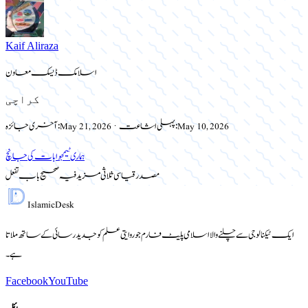
Kaif Aliraza
اسلامک ڈیسک معاون
کراچی
May 10, 2026
پہلی اشاعت:
·
May 21, 2026
آخری جائزہ:
ہماری ٹیم
جوابات کی جانچ
مصدر قیاسی ثلاثی مزید فیہ صحیح باب تفعل
Islamic
Desk
ایک ٹیکنالوجی سے چلنے والا اسلامی پلیٹ فارم جو روایتی علم کو جدید رسائی کے ساتھ ملاتا
ہے۔
Facebook
YouTube