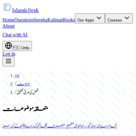
Islamic
Desk
Home
Questions
Seegha
Kalimat
Books
Our Apps
Courses
About
Chat with AI
🇵🇰
Urdu
Log in
ہوم
سوالات
/
تفعل کی صرفی تحقیق
/
متعلقہ موضوعات
تمام اسلامی سوالات
نحو — موضوعی صفحہ
غیر منصرف کلمات
نحو کی دنیا ایپ
نحو کے کورسز