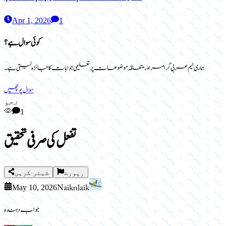
Apr 1, 2026
1
کوئی سوال ہے؟
ہماری ٹیم عربی گرامر اور متعلقہ موضوعات پر تعلیمی جوابات کا جائزہ لیتی ہے۔
سوال پوچھیں
نحو
1
تفعل کی صرفی تحقیق
رپورٹ
شیئر کریں
Naik nlaik
May 10, 2026
جواب دہندہ