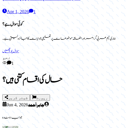
Apr 1, 2026
1
کوئی سوال ہے؟
ہماری ٹیم عربی گرامر اور متعلقہ موضوعات پر تعلیمی جوابات کا جائزہ لیتی ہے۔
سوال پوچھیں
نحو
1
حال کی اقسام کتنی ہیں؟
رپورٹ
شیئر کریں
جابر أحمد
Jun 4, 2026
جواب دہندہ