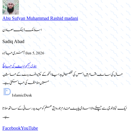
Abu Sufyan Muhammad Rashid madani
اسلامک ڈیسک معاون
Sadiq Abad
Jun 5, 2026
آخری جائزہ:
ہماری ٹیم
جوابات کی جانچ
حال کی سات اقسام ہیں اس کی تفصیل ہدایۃ النحو کے مکتبۃ المدینہ کے حاشیہ
میں ملاحظہ کی جا سکتی ہے۔
Islamic
Desk
ایک ٹیکنالوجی سے چلنے والا اسلامی پلیٹ فارم جو روایتی علم کو جدید رسائی کے ساتھ ملاتا
ہے۔
Facebook
YouTube