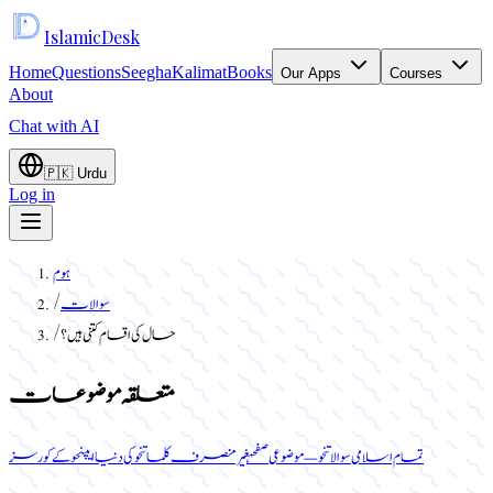
Islamic
Desk
Home
Questions
Seegha
Kalimat
Books
Our Apps
Courses
About
Chat with AI
🇵🇰
Urdu
Log in
ہوم
سوالات
/
حال کی اقسام کتنی ہیں؟
/
متعلقہ موضوعات
تمام اسلامی سوالات
نحو — موضوعی صفحہ
غیر منصرف کلمات
نحو کی دنیا ایپ
نحو کے کورسز