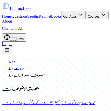
Islamic
Desk
Home
Questions
Seegha
Kalimat
Books
Our Apps
Courses
About
Chat with AI
🇵🇰
Urdu
Log in
ہوم
سوالات
/
حروف جر کتنا ہے
/
متعلقہ موضوعات
تمام اسلامی سوالات
نحو — موضوعی صفحہ
غیر منصرف کلمات
نحو کی دنیا ایپ
نحو کے کورسز