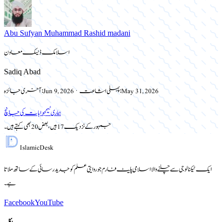
Abu Sufyan Muhammad Rashid madani
اسلامک ڈیسک معاون
Sadiq Abad
May 31, 2026
پہلی اشاعت:
·
Jun 9, 2026
آخری جائزہ:
ہماری ٹیم
جوابات کی جانچ
جمہور کے نزدیک 17 ہیں، بعض 20 بھی کہتے ہیں۔
Islamic
Desk
ایک ٹیکنالوجی سے چلنے والا اسلامی پلیٹ فارم جو روایتی علم کو جدید رسائی کے ساتھ ملاتا
ہے۔
Facebook
YouTube