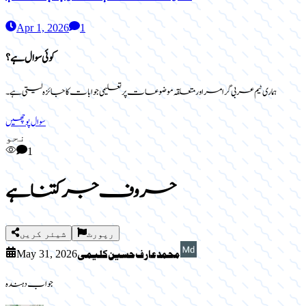
Apr 1, 2026
1
کوئی سوال ہے؟
ہماری ٹیم عربی گرامر اور متعلقہ موضوعات پر تعلیمی جوابات کا جائزہ لیتی ہے۔
سوال پوچھیں
نحو
1
حروف جر کتنا ہے
رپورٹ
شیئر کریں
May 31, 2026
جواب دہندہ