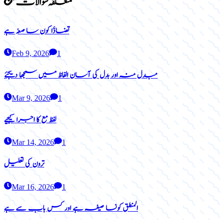
متعلقہ سوالات
تضادَّا کون سا صغہ ہے
Feb 9, 2026
1
مبدل منہ اور بدل کی آسان الفاظ میں سمجھا دیجئے
Mar 9, 2026
1
لفظ مع کا اجرا کیجیے
Mar 14, 2026
1
ترون کی تعلیل
Mar 16, 2026
1
المنطق کونسا صیغہ ہے اور کس باب سے ہے