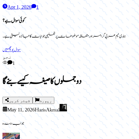
Apr 1, 2026
1
کوئی سوال ہے؟
ہماری ٹیم عربی گرامر اور متعلقہ موضوعات پر تعلیمی جوابات کا جائزہ لیتی ہے۔
سوال پوچھیں
نحو
1
دو جملوں کا صیغہ کیسے بنے گا
رپورٹ
شیئر کریں
Haris Akmal
May 11, 2026
جواب دہندہ