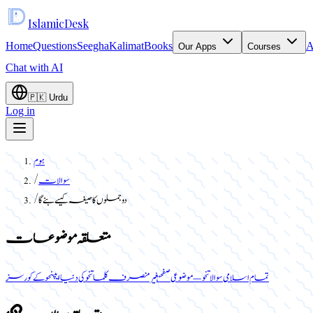
Islamic
Desk
Home
Questions
Seegha
Kalimat
Books
A
Our Apps
Courses
Chat with AI
🇵🇰
Urdu
Log in
ہوم
سوالات
/
دو جملوں کا صیغہ کیسے بنے گا
/
متعلقہ موضوعات
تمام اسلامی سوالات
نحو — موضوعی صفحہ
غیر منصرف کلمات
نحو کی دنیا ایپ
نحو کے کورسز