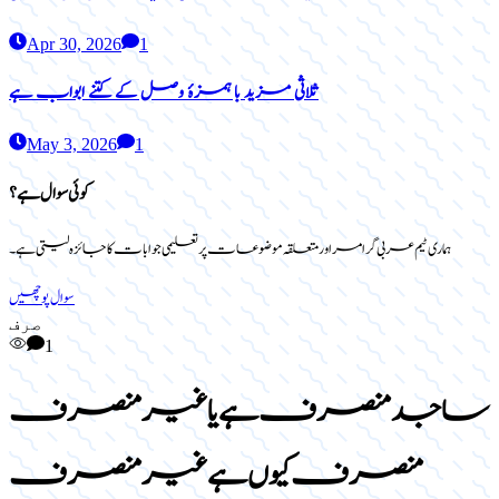
Apr 30, 2026
1
ثلاثی مزید با ہمزۂ وصل کے کتنے ابواب ہے
May 3, 2026
1
کوئی سوال ہے؟
ہماری ٹیم عربی گرامر اور متعلقہ موضوعات پر تعلیمی جوابات کا جائزہ لیتی ہے۔
سوال پوچھیں
صرف
1
ساجد منصرف ہے یا غیر منصرف
منصرف کیوں ہے غیر منصرف