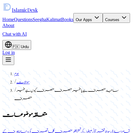
Islamic
Desk
Home
Questions
Seegha
Kalimat
Books
Our Apps
Courses
About
Chat with AI
🇵🇰
Urdu
Log in
ہوم
سوالات
/
ساجد منصرف ہے یا غیر منصرف منصرف کیوں ہے غیر
/
منصرف
متعلقہ موضوعات
تمام اسلامی سوالات
قرآنی صیغوں کی تحقیق
غیر منصرف کلمات
صرف کی دنیا ایپ
صرف کے