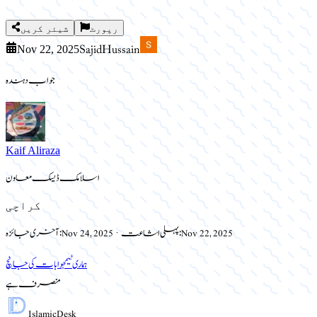
رپورٹ
شیئر کریں
Sajid Hussain
Nov 22, 2025
جواب دہندہ
Kaif Aliraza
اسلامک ڈیسک معاون
کراچی
Nov 22, 2025
پہلی اشاعت:
·
Nov 24, 2025
آخری جائزہ:
ہماری ٹیم
جوابات کی جانچ
منصرف ہے
Islamic
Desk