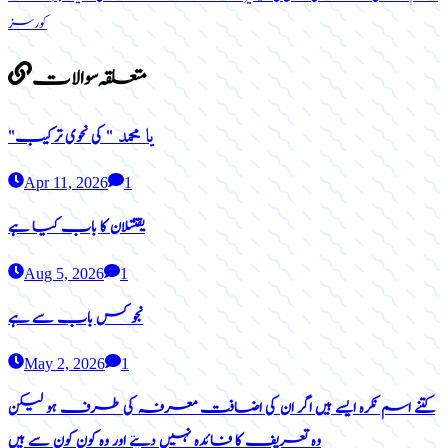
کورسز
متعلقہ سوالات
یا محمد
"
"
کی نحوی ترکیب
Apr 11, 2026
1
یقتتلان کا باب کیا ہے
Aug 5, 2026
1
نجو کس باب سے ہے
May 2, 2026
1
کتنے اسم نکرہ ایسے ہیں اگر ان کی اضافت معرفہ کی طرف ہو لیکن
وہ تعریف کا فائدہ نہیں دیتے اور وہ کون کون سے ہیں