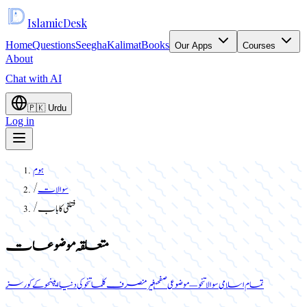
Islamic
Desk
Home
Questions
Seegha
Kalimat
Books
Our Apps
Courses
About
Chat with AI
🇵🇰
Urdu
Log in
ہوم
سوالات
/
فتلقى كا باب
/
متعلقہ موضوعات
تمام اسلامی سوالات
نحو — موضوعی صفحہ
غیر منصرف کلمات
نحو کی دنیا ایپ
نحو کے کورسز