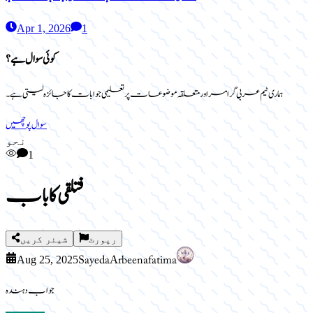
Apr 1, 2026
1
کوئی سوال ہے؟
ہماری ٹیم عربی گرامر اور متعلقہ موضوعات پر تعلیمی جوابات کا جائزہ لیتی ہے۔
سوال پوچھیں
نحو
1
فتلقى كا باب
رپورٹ
شیئر کریں
Sayeda Arbeena fatima
Aug 25, 2025
جواب دہندہ