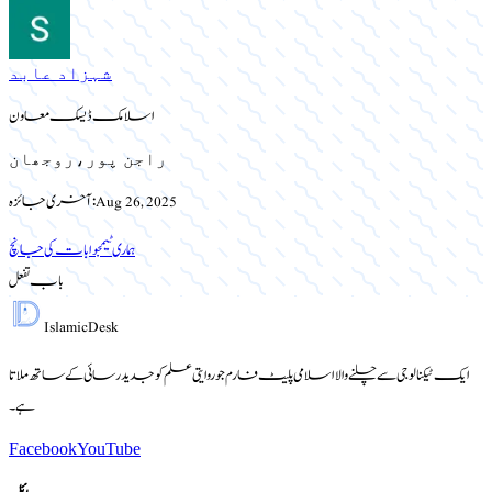
شہزاد عابد
اسلامک ڈیسک معاون
راجن پور،روجھان
Aug 26, 2025
آخری جائزہ:
ہماری ٹیم
جوابات کی جانچ
باب تفعل
Islamic
Desk
ایک ٹیکنالوجی سے چلنے والا اسلامی پلیٹ فارم جو روایتی علم کو جدید رسائی کے ساتھ ملاتا
ہے۔
Facebook
YouTube