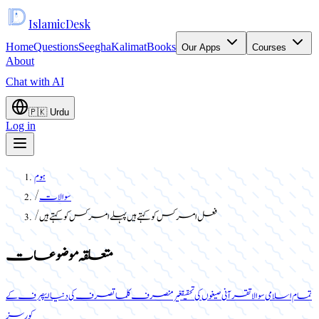
Islamic
Desk
Home
Questions
Seegha
Kalimat
Books
Our Apps
Courses
About
Chat with AI
🇵🇰
Urdu
Log in
ہوم
سوالات
/
فعل امر کس کو کہتے ہیں پہلے امر کس کو کہتے ہیں
/
متعلقہ موضوعات
تمام اسلامی سوالات
قرآنی صیغوں کی تحقیق
غیر منصرف کلمات
صرف کی دنیا ایپ
صرف کے
کورسز