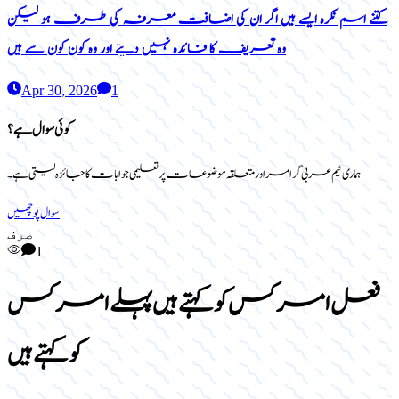
کتنے اسم نکرہ ایسے ہیں اگر ان کی اضافت معرفہ کی طرف ہو لیکن
وہ تعریف کا فائدہ نہیں دیتے اور وہ کون کون سے ہیں
Apr 30, 2026
1
کوئی سوال ہے؟
ہماری ٹیم عربی گرامر اور متعلقہ موضوعات پر تعلیمی جوابات کا جائزہ لیتی ہے۔
سوال پوچھیں
صرف
1
فعل امر کس کو کہتے ہیں پہلے امر کس
کو کہتے ہیں