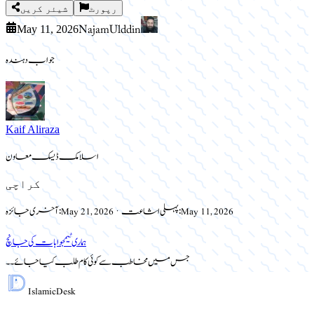
رپورٹ
شیئر کریں
Najam Ulddin
May 11, 2026
جواب دہندہ
Kaif Aliraza
اسلامک ڈیسک معاون
کراچی
May 11, 2026
پہلی اشاعت:
·
May 21, 2026
آخری جائزہ:
ہماری ٹیم
جوابات کی جانچ
جس میں مخاطب سے کوئی کام طلب کیا جائے ۔۔
Islamic
Desk