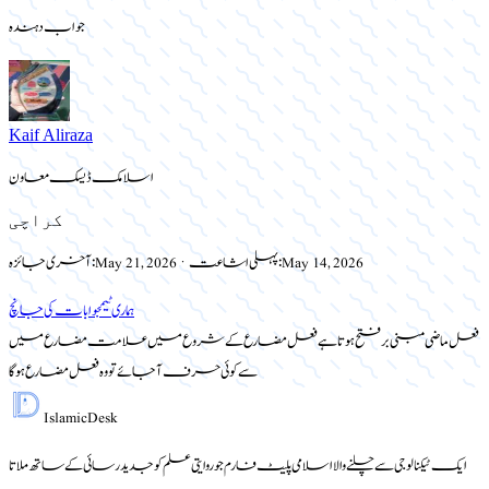
جواب دہندہ
Kaif Aliraza
اسلامک ڈیسک معاون
کراچی
May 14, 2026
پہلی اشاعت:
·
May 21, 2026
آخری جائزہ:
ہماری ٹیم
جوابات کی جانچ
فعل ماضی مبنی بر فتح ہوتا ہے فعل مضارع کے شروع میں علامت مضارع میں
سے کوئی حرف آجائے تو وہ فعل مضارع ہوگا
Islamic
Desk
ایک ٹیکنالوجی سے چلنے والا اسلامی پلیٹ فارم جو روایتی علم کو جدید رسائی کے ساتھ ملاتا