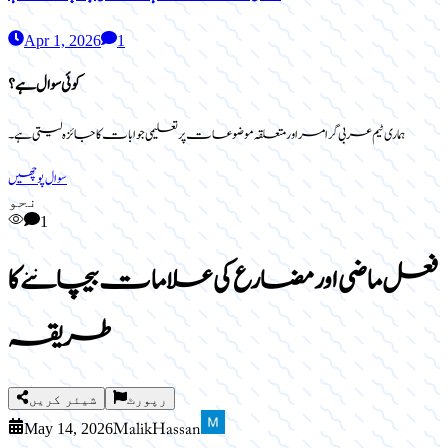
Apr 1, 2026
1
کوئی سوال ہے؟
ہماری ٹیم عربی گرامر اور متعلقہ موضوعات پر تعلیمی جوابات کا جائزہ لیتی ہے۔
سوال پوچھیں
نحو
1
فعل ماضی اور مضارع کی علامات بیچاننے کا
طریقہ
رپورٹ
شیئر کریں
Malik Hassan
May 14, 2026