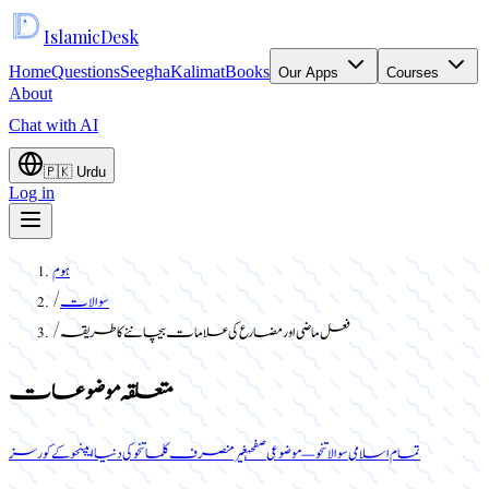
Islamic
Desk
Home
Questions
Seegha
Kalimat
Books
Our Apps
Courses
About
Chat with AI
🇵🇰
Urdu
Log in
ہوم
سوالات
/
فعل ماضی اور مضارع کی علامات بیچاننے کا طریقہ
/
متعلقہ موضوعات
تمام اسلامی سوالات
نحو — موضوعی صفحہ
غیر منصرف کلمات
نحو کی دنیا ایپ
نحو کے کورسز