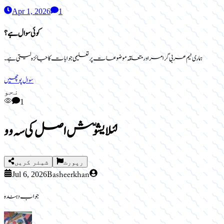
Apr 1, 2026
1
کوئی سوال ہے؟
ہماری ٹیم عربی گرامر اور متعلقہ موضوعات پر تعلیمی جوابات کا جائزہ لیتی ہے۔
سوال پوچھیں
نحو
1
لئلا یشوّش اصل کی سہ وو
رپورٹ
شیئر کریں
Basheer khan
Jul 6, 2026
جواب دہندہ