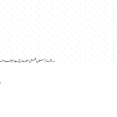
سہ اقسام میں فعل مضارع ہے صیغہ وا
ا