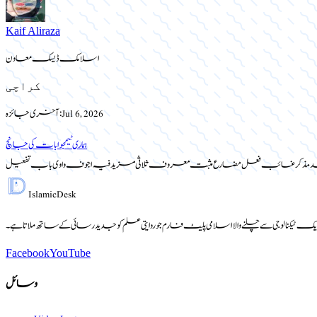
Kaif Aliraza
اسلامک ڈیسک معاون
کراچی
Jul 6, 2026
آخری جائزہ:
ہماری ٹیم
جوابات کی جانچ
حد مذکر غائب فعل مضارع مثبت معروف ثلاثی مزید فیہ اجوف واوی باب تفعیل
Islamic
Desk
یک ٹیکنالوجی سے چلنے والا اسلامی پلیٹ فارم جو روایتی علم کو جدید رسائی کے ساتھ ملاتا ہے۔
Facebook
YouTube
وسائل