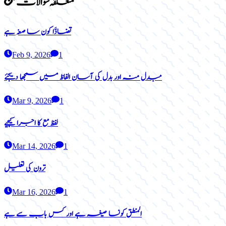
متعلقہ سوالات
تضادَّا کون سا صغہ ہے
Feb 9, 2026
1
مبدل منہ اور بدل کی آسان الفاظ میں سمجھا دیجئے
Mar 9, 2026
1
لفظ مع کا اجرا کیجیے
Mar 14, 2026
1
ترون کی تعلیل
Mar 16, 2026
1
المنطق کونسا صیغہ ہے اور کس باب سے ہے