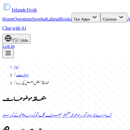
Islamic
Desk
Home
Questions
Seegha
Kalimat
Books
A
Our Apps
Courses
Chat with AI
🇵🇰
Urdu
Log in
ہوم
سوالات
/
لئلا یشوّش اصل کی سہ وو
/
متعلقہ موضوعات
تمام اسلامی سوالات
نحو — موضوعی صفحہ
غیر منصرف کلمات
نحو کی دنیا ایپ
نحو کے کورسز