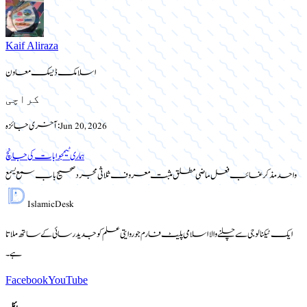
Kaif Aliraza
اسلامک ڈیسک معاون
کراچی
Jun 20, 2026
آخری جائزہ:
ہماری ٹیم
جوابات کی جانچ
واحد مذکر غائب فعل ماضی مطلق مثبت معروف ثلاثی مجرد صحیح باب سمع یسمع
Islamic
Desk
ایک ٹیکنالوجی سے چلنے والا اسلامی پلیٹ فارم جو روایتی علم کو جدید رسائی کے ساتھ ملاتا
ہے۔
Facebook
YouTube