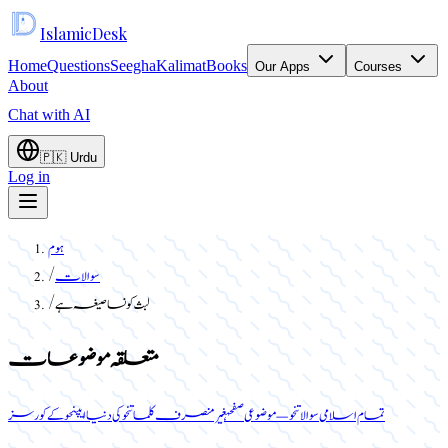
Islamic
Desk
Home
Questions
Seegha
Kalimat
Books
Our Apps
Courses
About
Chat with AI
🇵🇰
Urdu
Log in
ہوم
سوالات
/
لبث کونسا صیغہ ہے
/
متعلقہ موضوعات
تمام اسلامی سوالات
نحو — موضوعی صفحہ
غیر منصرف کلمات
نحو کی دنیا ایپ
نحو کے کورسز