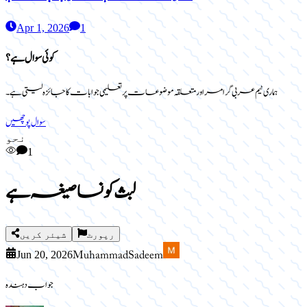
Apr 1, 2026
1
کوئی سوال ہے؟
ہماری ٹیم عربی گرامر اور متعلقہ موضوعات پر تعلیمی جوابات کا جائزہ لیتی ہے۔
سوال پوچھیں
نحو
1
لبث کونسا صیغہ ہے
رپورٹ
شیئر کریں
Muhammad Sadeem
Jun 20, 2026
جواب دہندہ