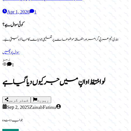
Apr 1, 2026
1
کوئی سوال ہے؟
ہماری ٹیم عربی گرامر اور متعلقہ موضوعات پر تعلیمی جوابات کا جائزہ لیتی ہے۔
سوال پوچھیں
نحو
1
لو اختلطَ اوانٍ میں جر کیوں دیا گیا ہے
رپورٹ
شیئر کریں
Zainab Fatima
Sep 2, 2025
جواب دہندہ