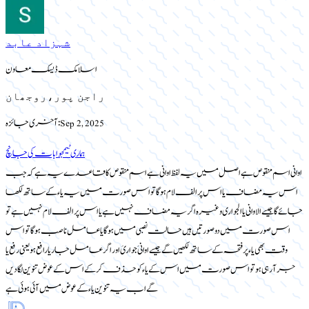
شہزاد عابد
اسلامک ڈیسک معاون
راجن پور،روجھان
Sep 2, 2025
آخری جائزہ:
ہماری ٹیم
جوابات کی جانچ
اوانی اسم منقوص ہے اصل میں یہ لفظ اوانی ہے اسم منقوص کا قاعدے یہ ہے کہ جب
اس یہ مضاف یا اس پر الف لام ہوگا تو اس صورت میں یہ یاء کے ساتھ لکھا
جائے گا جیسے الاوانی یا الجواری وغیرہ اگر یہ مضاف نہیں ہے یا اس پر الف لام نہیں ہے تو
اس صورت میں دو صورتیں ہیں حالت نصبی میں ہوگا یا عامل ناصب ہوگا تو اس
وقت بھی یاء پر فتحہ کے ساتھ لکھیں گے جیسے اوانیَ جواریَ اور اگر عامل جار یا رافع ہو یعنی رفع یا
جر آ رہی ہو تو اس صورت میں اس کے یاء کو حذف کر کے اس کے عوض تنوین لگا دیں
گے اب یہ تنوین یاء کے عوض میں آئی ہوئی ہے