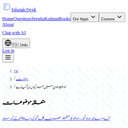
Islamic
Desk
Home
Questions
Seegha
Kalimat
Books
Our Apps
Courses
About
Chat with AI
🇵🇰
Urdu
Log in
ہوم
سوالات
/
لو اختلطَ اوانٍ میں جر کیوں دیا گیا ہے
/
متعلقہ موضوعات
تمام اسلامی سوالات
نحو — موضوعی صفحہ
غیر منصرف کلمات
نحو کی دنیا ایپ
نحو کے کورسز