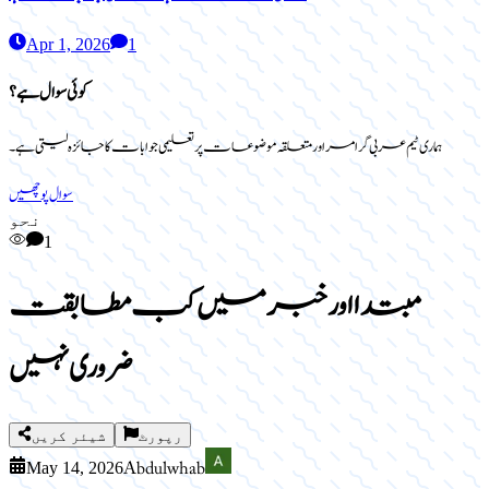
Apr 1, 2026
1
کوئی سوال ہے؟
ہماری ٹیم عربی گرامر اور متعلقہ موضوعات پر تعلیمی جوابات کا جائزہ لیتی ہے۔
سوال پوچھیں
نحو
1
مبتدا اور خبر میں کب مطابقت
ضروری نہیں
رپورٹ
شیئر کریں
Abdul whab
May 14, 2026