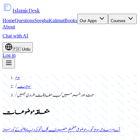
Islamic
Desk
Home
Questions
Seegha
Kalimat
Books
Our Apps
Courses
About
Chat with AI
🇵🇰
Urdu
Log in
ہوم
سوالات
/
مبتدا اور خبر میں کب مطابقت ضروری نہیں
/
متعلقہ موضوعات
تمام اسلامی سوالات
نحو — موضوعی صفحہ
غیر منصرف کلمات
نحو کی دنیا ایپ
نحو کے کورسز