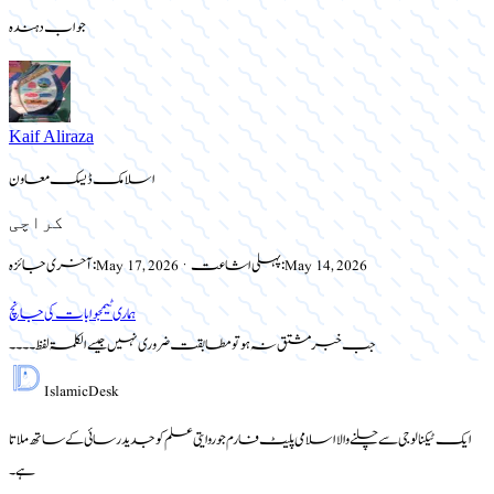
جواب دہندہ
Kaif Aliraza
اسلامک ڈیسک معاون
کراچی
May 14, 2026
پہلی اشاعت:
·
May 17, 2026
آخری جائزہ:
ہماری ٹیم
جوابات کی جانچ
جب خبر مشتق نہ ہو تو مطابقت ضروری نہیں جیسے الکلمۃ لفظ۔۔۔۔
Islamic
Desk
ایک ٹیکنالوجی سے چلنے والا اسلامی پلیٹ فارم جو روایتی علم کو جدید رسائی کے ساتھ ملاتا
ہے۔