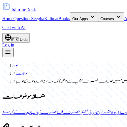
Islamic
Desk
Home
Questions
Seegha
Kalimat
Books
A
Our Apps
Courses
Chat with AI
🇵🇰
Urdu
Log in
ہوم
سوالات
/
س میں نصاب الصرف کتاب سے ناقص کا کون سا قاعدہ جاری ہوا ہے
/
متعلقہ موضوعات
اسلامی سوالات
قرآنی صیغوں کی تحقیق
غیر منصرف کلمات
صرف کی دنیا ایپ
صرف کے کورسز