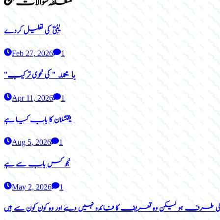
متعلقہ سوالات
یٰبُنیَّ کی تعلیل کردے
Feb 27, 2026
1
یا محمد
"
"
کی نحوی ترکیب
Apr 11, 2026
1
یقتتلان کا باب کیا ہے
Aug 5, 2026
1
نجو کس باب سے ہے
May 2, 2026
1
کی طرف ہو لیکن وہ تعریف کا فائدہ نہیں دیتے اور وہ کون کون سے ہیں