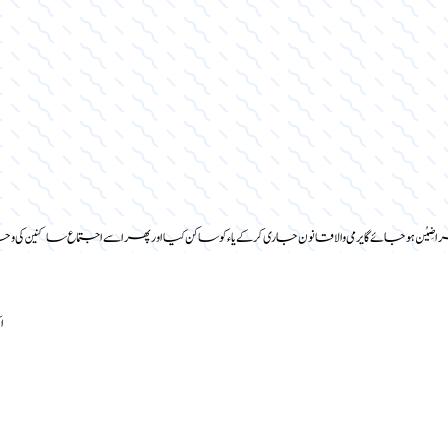
ضِیُن ہو جائے گا یرمی والا قانون جاری کر کے یاء کو ساکن کیا اور پھر اسے اجتماع ساکنین کی
ا