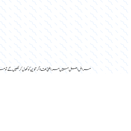
مراض اصل میں مراضِیٌ تھا اگر تنوین کو کھول کر لکھیں گے تو مرا