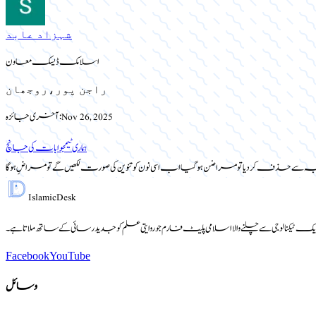
شہزاد عابد
اسلامک ڈیسک معاون
راجن پور،روجھان
Nov 26, 2025
آخری جائزہ:
ہماری ٹیم
جوابات کی جانچ
 وجہ سے حذف کر دیا تو مراضن ہو گیا اب اسی نون کو تنوین کی صورت لکھیں گے تو مراضٍ ہوگا
Islamic
Desk
یک ٹیکنالوجی سے چلنے والا اسلامی پلیٹ فارم جو روایتی علم کو جدید رسائی کے ساتھ ملاتا ہے۔
Facebook
YouTube
وسائل