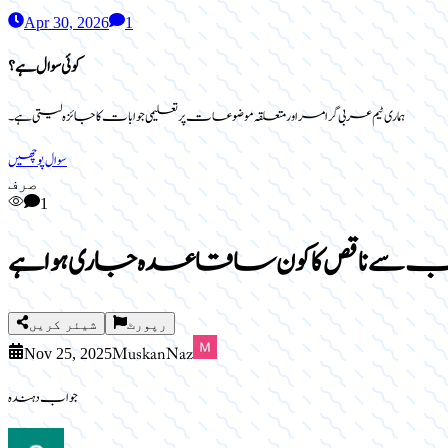
Apr 30, 2026
1
کوئی سوال ہے؟
ہماری ٹیم عربی گرامر اور متعلقہ موضوعات پر تعلیمی جوابات کا جائزہ لیتی ہے۔
سوال پوچھیں
صرف
1
اقص کا کون سا قاعدہ جاری ہوا ہے
رپورٹ
شیئر کریں
Muskan Naz
Nov 25, 2025
جواب دہندہ