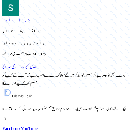
شہزاد عابد
اسلامک ڈیسک معاون
راجن پور،روجھان
Jun 24, 2025
آخری جائزہ:
ہماری ٹیم
جوابات کی جانچ
بہت اچھی چیز ہے اگر اس کو حفظ کر لیں گے مولا کریم سے سے امید ہے کہ آپ کے سینے کو
علم نحو کے لیے کھول دے گا
Islamic
Desk
ایک ٹیکنالوجی سے چلنے والا اسلامی پلیٹ فارم جو روایتی علم کو جدید رسائی کے ساتھ ملاتا
ہے۔
Facebook
YouTube