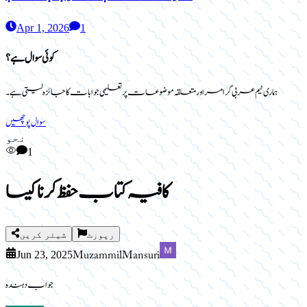
Apr 1, 2026
1
کوئی سوال ہے؟
ہماری ٹیم عربی گرامر اور متعلقہ موضوعات پر تعلیمی جوابات کا جائزہ لیتی ہے۔
سوال پوچھیں
نحو
1
کافیہ کتاب حفظ کرنا کیسا
رپورٹ
شیئر کریں
Muzammil Mansuri
Jun 23, 2025
جواب دہندہ