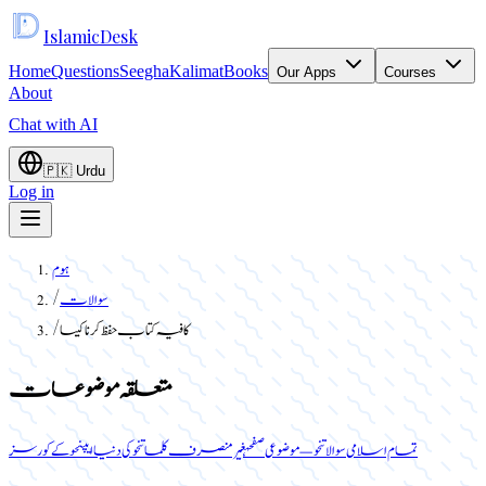
Islamic
Desk
Home
Questions
Seegha
Kalimat
Books
Our Apps
Courses
About
Chat with AI
🇵🇰
Urdu
Log in
ہوم
سوالات
/
کافیہ کتاب حفظ کرنا کیسا
/
متعلقہ موضوعات
تمام اسلامی سوالات
نحو — موضوعی صفحہ
غیر منصرف کلمات
نحو کی دنیا ایپ
نحو کے کورسز