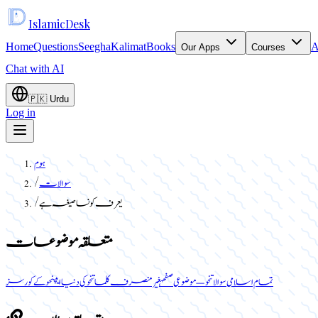
Islamic
Desk
Home
Questions
Seegha
Kalimat
Books
A
Our Apps
Courses
Chat with AI
🇵🇰
Urdu
Log in
ہوم
سوالات
/
یعرف کونسا صیغہ ہے
/
متعلقہ موضوعات
تمام اسلامی سوالات
نحو — موضوعی صفحہ
غیر منصرف کلمات
نحو کی دنیا ایپ
نحو کے کورسز