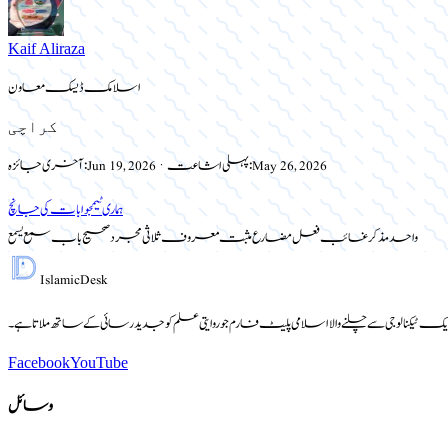
Kaif Aliraza
اسلامک ڈیسک معاون
کراچی
May 26, 2026
پہلی اشاعت:
·
Jun 19, 2026
آخری جائزہ:
ہماری ٹیم
جوابات کی جانچ
واحد مذکر غائب فعل مضارع مثبت معروف ثلاثی مجرد صحیح باب سمع یسمع
Islamic
Desk
یک ٹیکنالوجی سے چلنے والا اسلامی پلیٹ فارم جو روایتی علم کو جدید رسائی کے ساتھ ملاتا ہے۔
Facebook
YouTube
وسائل