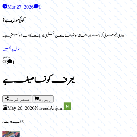
Mar 27, 2026
1
کوئی سوال ہے؟
ہماری ٹیم عربی گرامر اور متعلقہ موضوعات پر تعلیمی جوابات کا جائزہ لیتی ہے۔
سوال پوچھیں
نحو
1
یعرف کونسا صیغہ ہے
رپورٹ
شیئر کریں
Naveed Anjum
May 26, 2026
جواب دہندہ